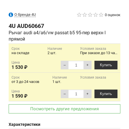
О бренде 4U
0 оценок
4U
AUD60667
Рычаг audi a4/a6/vw passat b5 95-пер верхн l
прямой
Срок
Наличие
Условия заказа
на складе
2 шт.
При заказе до 13 часов будет день в день. Заказ от 400 р.
Цена
–
+
Купить
1 530 ₽
Срок
Наличие
Условия заказа
от 3 до 24 часов
1 шт.
Цена
–
+
Купить
1 590 ₽
Посмотреть другие предложения
Характеристики