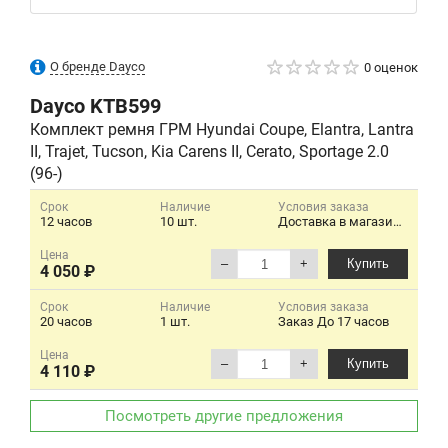
О бренде Dayco
0 оценок
Dayco
KTB599
Комплект ремня ГРМ Hyundai Coupe, Elantra, Lantra
II, Trajet, Tucson, Kia Carens II, Cerato, Sportage 2.0
(96-)
Срок
Наличие
Условия заказа
12 часов
10 шт.
Доставка в магазин на следующий день Пн.-Пт. Заказ до 18 ч
Цена
–
+
Купить
4 050 ₽
Срок
Наличие
Условия заказа
20 часов
1 шт.
Заказ До 17 часов
Цена
–
+
Купить
4 110 ₽
Посмотреть другие предложения