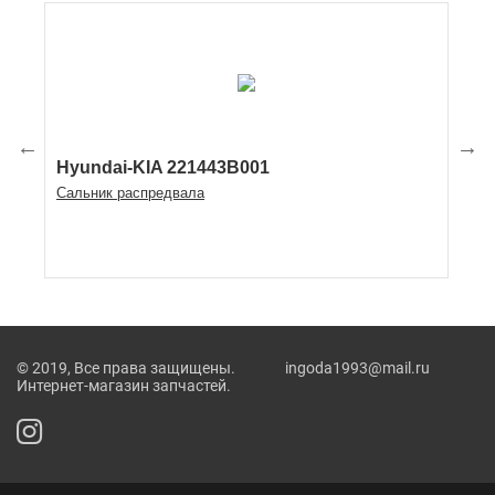
Hyundai-KIA 221443B001
Hy
Сальник распредвала
Пр
© 2019, Все права защищены. ingoda1993@mail.ru
Интернет-магазин запчастей.