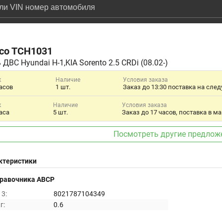
co
TCH1031
 ДВС Hyundai H-1,KIA Sorento 2.5 CRDi (08.02-)
к
Наличие
Условия заказа
асов
1 шт.
к
Наличие
Условия заказа
аса
5 шт.
Посмотреть другие предлож
ктеристики
правочника ABCP
3:
8021787104349
г:
0.6