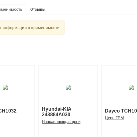
именимость
Отзывы
т информации о применимости
Hyundai-KIA
CH1032
Dayco TCH10
243884A030
Цепь ГРМ
Направляющая цепи